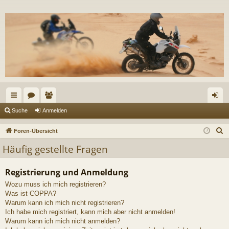
ch
or
itg
n
Suche
Anmelden
ne
en
lie
m
S
Foren-Übersicht
llz
de
el
u
Häufig gestellte Fragen
c
ug
r
de
h
Registrierung und Anmeldung
riff
n
e
Wozu muss ich mich registrieren?
Was ist COPPA?
Warum kann ich mich nicht registrieren?
Ich habe mich registriert, kann mich aber nicht anmelden!
Warum kann ich mich nicht anmelden?