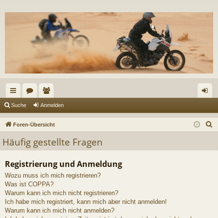
ch
or
itg
n
Suche
Anmelden
ne
en
lie
m
S
Foren-Übersicht
llz
de
el
u
Häufig gestellte Fragen
c
ug
r
de
h
Registrierung und Anmeldung
riff
n
e
Wozu muss ich mich registrieren?
Was ist COPPA?
Warum kann ich mich nicht registrieren?
Ich habe mich registriert, kann mich aber nicht anmelden!
Warum kann ich mich nicht anmelden?