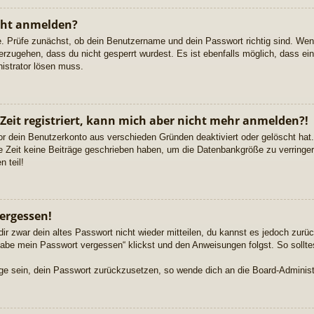
cht anmelden?
e. Prüfe zunächst, ob dein Benutzername und dein Passwort richtig sind. Wenn
erzugehen, dass du nicht gesperrt wurdest. Es ist ebenfalls möglich, dass ei
nistrator lösen muss.
 Zeit registriert, kann mich aber nicht mehr anmelden?!
or dein Benutzerkonto aus verschieden Gründen deaktiviert oder gelöscht ha
re Zeit keine Beiträge geschrieben haben, um die Datenbankgröße zu verringern
 teil!
ergessen!
dir zwar dein altes Passwort nicht wieder mitteilen, du kannst es jedoch zur
habe mein Passwort vergessen“ klickst und den Anweisungen folgst. So sollte
Lage sein, dein Passwort zurückzusetzen, so wende dich an die Board-Administ