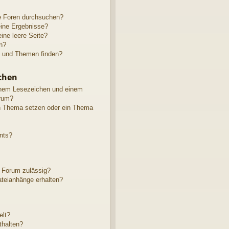
e Foren durchsuchen?
eine Ergebnisse?
ne leere Seite?
n?
e und Themen finden?
chen
inem Lesezeichen und einem
rum?
in Thema setzen oder ein Thema
nts?
 Forum zulässig?
ateianhänge erhalten?
elt?
thalten?