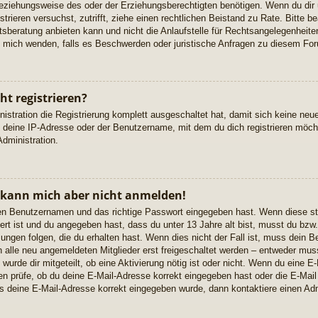
eziehungsweise des oder der Erziehungsberechtigten benötigen. Wenn du dir u
istrieren versuchst, zutrifft, ziehe einen rechtlichen Beistand zu Rate. Bitte
beratung anbieten kann und nicht die Anlaufstelle für Rechtsangelegenheiten 
ch mich wenden, falls es Beschwerden oder juristische Anfragen zu diesem Fo
t registrieren?
istration die Registrierung komplett ausgeschaltet hat, damit sich keine n
 deine IP-Adresse oder der Benutzername, mit dem du dich registrieren möcht
dministration.
, kann mich aber nicht anmelden!
igen Benutzernamen und das richtige Passwort eingegeben hast. Wenn diese s
ert ist und du angegeben hast, dass du unter 13 Jahre alt bist, musst du bzw. 
gen folgen, die du erhalten hast. Wenn dies nicht der Fall ist, muss dein Ben
alle neu angemeldeten Mitglieder erst freigeschaltet werden – entweder musst
 wurde dir mitgeteilt, ob eine Aktivierung nötig ist oder nicht. Wenn du eine E-
 prüfe, ob du deine E-Mail-Adresse korrekt eingegeben hast oder die E-Mail
ss deine E-Mail-Adresse korrekt eingegeben wurde, dann kontaktiere einen Adm