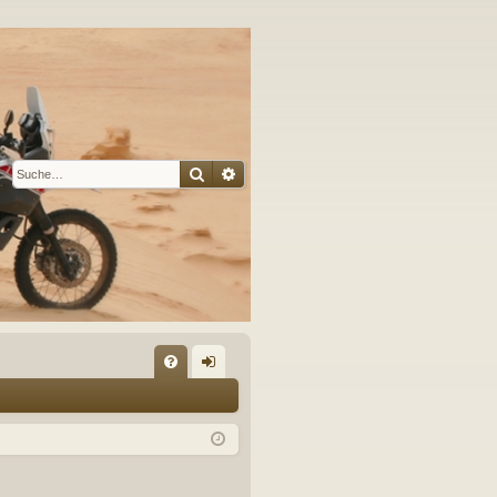
Suche
Erweiterte Suche
S
FA
n
Q
m
el
de