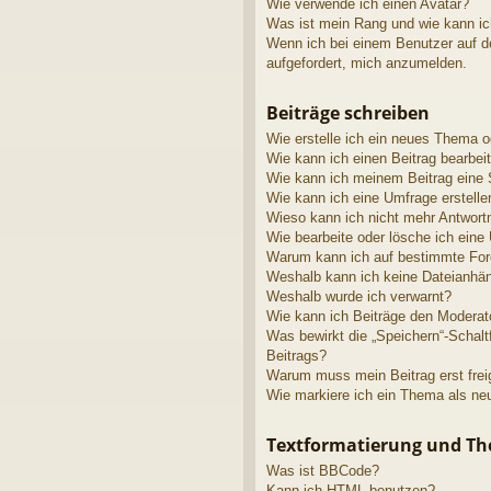
Wie verwende ich einen Avatar?
Was ist mein Rang und wie kann ic
Wenn ich bei einem Benutzer auf de
aufgefordert, mich anzumelden.
Beiträge schreiben
Wie erstelle ich ein neues Thema o
Wie kann ich einen Beitrag bearbei
Wie kann ich meinem Beitrag eine 
Wie kann ich eine Umfrage erstelle
Wieso kann ich nicht mehr Antwortm
Wie bearbeite oder lösche ich eine
Warum kann ich auf bestimmte Fore
Weshalb kann ich keine Dateianhä
Weshalb wurde ich verwarnt?
Wie kann ich Beiträge den Modera
Was bewirkt die „Speichern“-Schalt
Beitrags?
Warum muss mein Beitrag erst fre
Wie markiere ich ein Thema als ne
Textformatierung und T
Was ist BBCode?
Kann ich HTML benutzen?