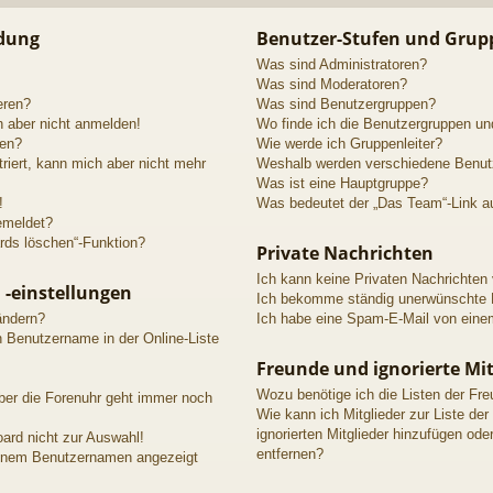
ldung
Benutzer-Stufen und Grup
Was sind Administratoren?
Was sind Moderatoren?
eren?
Was sind Benutzergruppen?
h aber nicht anmelden!
Wo finde ich die Benutzergruppen und
den?
Wie werde ich Gruppenleiter?
triert, kann mich aber nicht mehr
Weshalb werden verschiedene Benutze
Was ist eine Hauptgruppe?
!
Was bedeutet der „Das Team“-Link au
emeldet?
rds löschen“-Funktion?
Private Nachrichten
Ich kann keine Privaten Nachrichten
 -einstellungen
Ich bekomme ständig unerwünschte P
ändern?
Ich habe eine Spam-E-Mail von einem
n Benutzername in der Online-Liste
Freunde und ignorierte Mit
Wozu benötige ich die Listen der Fre
aber die Forenuhr geht immer noch
Wie kann ich Mitglieder zur Liste der
ignorierten Mitglieder hinzufügen ode
ard nicht zur Auswahl!
entfernen?
meinem Benutzernamen angezeigt