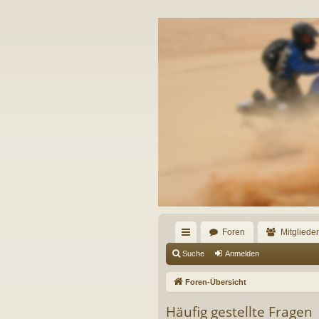
Foren
Mitglieder
ch
Suche
Anmelden
ne
Foren-Übersicht
llz
Häufig gestellte Fragen
ug