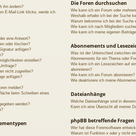
Die Foren durchsuchen
h ihn ändern?
Wie kann ich ein Forum oder mehrer
n E-Mail-Link klicke, werde ich
Weshalb erhalte ich bei der Suche k
Warum bekomme ich bei der Suche ei
Wie kann ich nach Mitgliedern suche
Wie kann ich meine eigenen Beiträg
der eine Antwort?
ten oder löschen?
Abonnements und Lesezei
Signatur anfügen?
Was ist der Unterschied zwischen e
n?
Abonnements für ein Thema oder Fo
öglichkeiten erstellen?
Wie kann ich ein Lesezeichen auf e
 Umfrage?
abonnieren?
n nicht zugreifen?
Wie kann ich ein Forum abonnieren?
nge anfügen?
Wie deaktiviere ich meine Abonneme
toren melden?
fläche beim Schreiben eines
Dateianhänge
Welche Dateianhänge sind in diesem
igegeben werden?
Kann ich eine Übersicht all meiner D
u?
phpBB betreffende Fragen
hementypen
Wer hat diese Forensoftware entwick
Warum ist Funktion x oder y nicht en