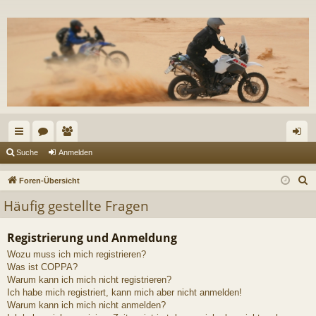
ch
or
itg
n
Suche
Anmelden
ne
en
lie
m
S
Foren-Übersicht
llz
de
el
u
Häufig gestellte Fragen
c
ug
r
de
h
Registrierung und Anmeldung
riff
n
e
Wozu muss ich mich registrieren?
Was ist COPPA?
Warum kann ich mich nicht registrieren?
Ich habe mich registriert, kann mich aber nicht anmelden!
Warum kann ich mich nicht anmelden?