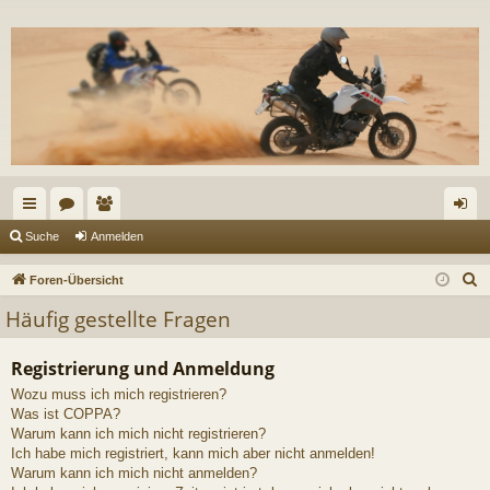
ch
or
itg
n
Suche
Anmelden
ne
en
lie
m
S
Foren-Übersicht
llz
de
el
u
Häufig gestellte Fragen
c
ug
r
de
h
Registrierung und Anmeldung
riff
n
e
Wozu muss ich mich registrieren?
Was ist COPPA?
Warum kann ich mich nicht registrieren?
Ich habe mich registriert, kann mich aber nicht anmelden!
Warum kann ich mich nicht anmelden?