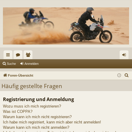
ch
or
itg
n
Suche
Anmelden
ne
en
lie
m
S
Foren-Übersicht
llz
de
el
u
Häufig gestellte Fragen
c
ug
r
de
h
Registrierung und Anmeldung
riff
n
e
Wozu muss ich mich registrieren?
Was ist COPPA?
Warum kann ich mich nicht registrieren?
Ich habe mich registriert, kann mich aber nicht anmelden!
Warum kann ich mich nicht anmelden?