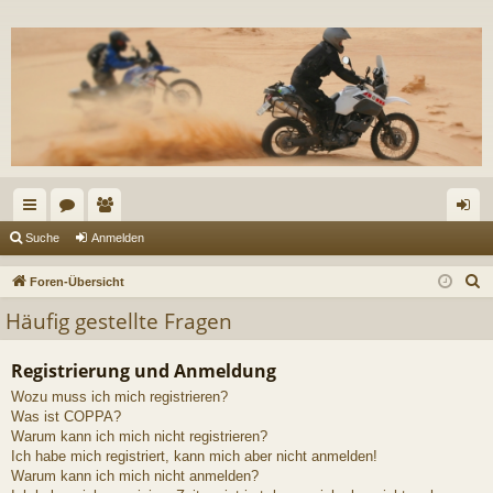
ch
or
itg
n
Suche
Anmelden
ne
en
lie
m
S
Foren-Übersicht
llz
de
el
u
Häufig gestellte Fragen
c
ug
r
de
h
Registrierung und Anmeldung
riff
n
e
Wozu muss ich mich registrieren?
Was ist COPPA?
Warum kann ich mich nicht registrieren?
Ich habe mich registriert, kann mich aber nicht anmelden!
Warum kann ich mich nicht anmelden?