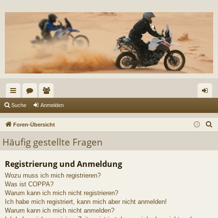
ch
or
itg
n
Suche
Anmelden
ne
en
lie
m
S
Foren-Übersicht
llz
de
el
u
Häufig gestellte Fragen
c
ug
r
de
h
Registrierung und Anmeldung
riff
n
e
Wozu muss ich mich registrieren?
Was ist COPPA?
Warum kann ich mich nicht registrieren?
Ich habe mich registriert, kann mich aber nicht anmelden!
Warum kann ich mich nicht anmelden?