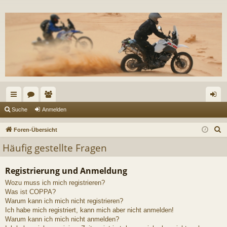
ch
or
itg
n
Suche
Anmelden
ne
en
lie
m
S
Foren-Übersicht
llz
de
el
u
Häufig gestellte Fragen
c
ug
r
de
h
Registrierung und Anmeldung
riff
n
e
Wozu muss ich mich registrieren?
Was ist COPPA?
Warum kann ich mich nicht registrieren?
Ich habe mich registriert, kann mich aber nicht anmelden!
Warum kann ich mich nicht anmelden?