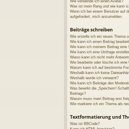
Wie verwende ich einen Avatar?
Was ist mein Rang und wie kann ic
Wenn ich bei einem Benutzer auf de
aufgefordert, mich anzumelden.
Beiträge schreiben
Wie erstelle ich ein neues Thema o
Wie kann ich einen Beitrag bearbei
Wie kann ich meinem Beitrag eine 
Wie kann ich eine Umfrage erstelle
Wieso kann ich nicht mehr Antwortm
Wie bearbeite oder lösche ich eine
Warum kann ich auf bestimmte Fore
Weshalb kann ich keine Dateianhä
Weshalb wurde ich verwarnt?
Wie kann ich Beiträge den Modera
Was bewirkt die „Speichern“-Schalt
Beitrags?
Warum muss mein Beitrag erst fre
Wie markiere ich ein Thema als ne
Textformatierung und T
Was ist BBCode?
Kann ich HTML benutzen?