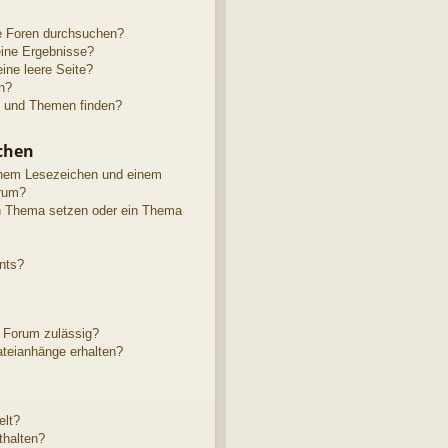
e Foren durchsuchen?
eine Ergebnisse?
ne leere Seite?
n?
e und Themen finden?
chen
inem Lesezeichen und einem
rum?
in Thema setzen oder ein Thema
nts?
 Forum zulässig?
ateianhänge erhalten?
elt?
thalten?