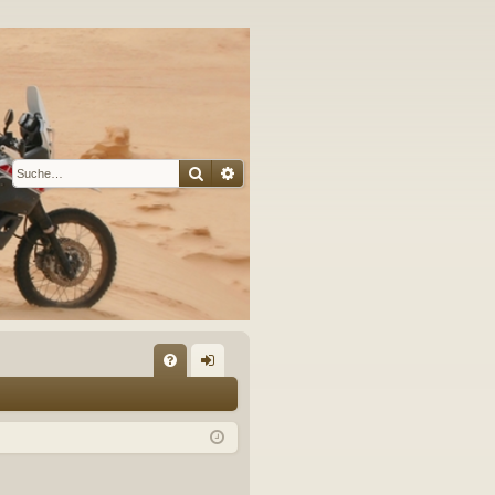
Suche
Erweiterte Suche
S
FA
n
Q
m
el
de