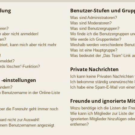
ldung
Benutzer-Stufen und Grup
Was sind Administratoren?
Was sind Moderatoren?
eren?
Was sind Benutzergruppen?
h aber nicht anmelden!
Wo finde ich die Benutzergruppen und
den?
Wie werde ich Gruppenleiter?
triert, kann mich aber nicht mehr
Weshalb werden verschiedene Benutze
Was ist eine Hauptgruppe?
!
Was bedeutet der „Das Team“-Link au
emeldet?
rds löschen“-Funktion?
Private Nachrichten
Ich kann keine Privaten Nachrichten
 -einstellungen
Ich bekomme ständig unerwünschte P
ändern?
Ich habe eine Spam-E-Mail von einem
n Benutzername in der Online-Liste
Freunde und ignorierte Mit
Wozu benötige ich die Listen der Fre
aber die Forenuhr geht immer noch
Wie kann ich Mitglieder zur Liste der
ignorierten Mitglieder hinzufügen ode
ard nicht zur Auswahl!
entfernen?
meinem Benutzernamen angezeigt