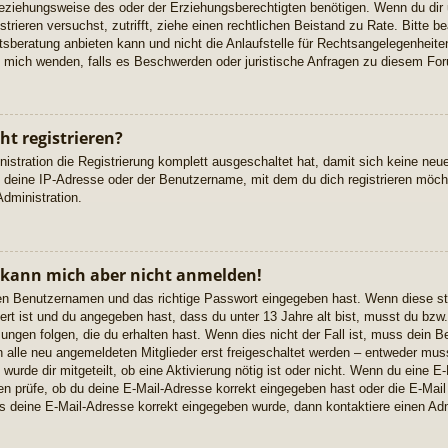
eziehungsweise des oder der Erziehungsberechtigten benötigen. Wenn du dir u
istrieren versuchst, zutrifft, ziehe einen rechtlichen Beistand zu Rate. Bitte
beratung anbieten kann und nicht die Anlaufstelle für Rechtsangelegenheiten 
ch mich wenden, falls es Beschwerden oder juristische Anfragen zu diesem Fo
t registrieren?
istration die Registrierung komplett ausgeschaltet hat, damit sich keine n
 deine IP-Adresse oder der Benutzername, mit dem du dich registrieren möcht
dministration.
, kann mich aber nicht anmelden!
igen Benutzernamen und das richtige Passwort eingegeben hast. Wenn diese s
ert ist und du angegeben hast, dass du unter 13 Jahre alt bist, musst du bzw. 
gen folgen, die du erhalten hast. Wenn dies nicht der Fall ist, muss dein Ben
alle neu angemeldeten Mitglieder erst freigeschaltet werden – entweder musst
 wurde dir mitgeteilt, ob eine Aktivierung nötig ist oder nicht. Wenn du eine E-
 prüfe, ob du deine E-Mail-Adresse korrekt eingegeben hast oder die E-Mail
ss deine E-Mail-Adresse korrekt eingegeben wurde, dann kontaktiere einen Adm