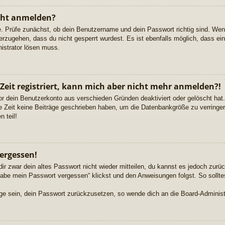
cht anmelden?
e. Prüfe zunächst, ob dein Benutzername und dein Passwort richtig sind. Wenn
erzugehen, dass du nicht gesperrt wurdest. Es ist ebenfalls möglich, dass ei
nistrator lösen muss.
 Zeit registriert, kann mich aber nicht mehr anmelden?!
or dein Benutzerkonto aus verschieden Gründen deaktiviert oder gelöscht ha
re Zeit keine Beiträge geschrieben haben, um die Datenbankgröße zu verringern
 teil!
ergessen!
dir zwar dein altes Passwort nicht wieder mitteilen, du kannst es jedoch zur
habe mein Passwort vergessen“ klickst und den Anweisungen folgst. So sollte
Lage sein, dein Passwort zurückzusetzen, so wende dich an die Board-Administ