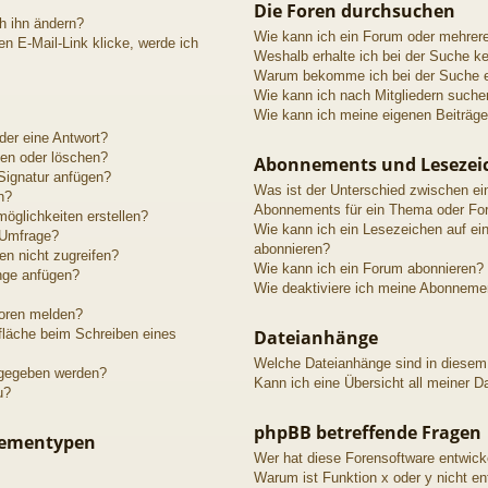
Die Foren durchsuchen
h ihn ändern?
Wie kann ich ein Forum oder mehrer
n E-Mail-Link klicke, werde ich
Weshalb erhalte ich bei der Suche k
Warum bekomme ich bei der Suche ei
Wie kann ich nach Mitgliedern suche
Wie kann ich meine eigenen Beiträg
der eine Antwort?
ten oder löschen?
Abonnements und Lesezei
Signatur anfügen?
Was ist der Unterschied zwischen e
n?
Abonnements für ein Thema oder Fo
öglichkeiten erstellen?
Wie kann ich ein Lesezeichen auf e
 Umfrage?
abonnieren?
n nicht zugreifen?
Wie kann ich ein Forum abonnieren?
nge anfügen?
Wie deaktiviere ich meine Abonneme
toren melden?
fläche beim Schreiben eines
Dateianhänge
Welche Dateianhänge sind in diesem
igegeben werden?
Kann ich eine Übersicht all meiner D
u?
phpBB betreffende Fragen
hementypen
Wer hat diese Forensoftware entwick
Warum ist Funktion x oder y nicht en