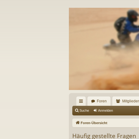
Foren
Mitglieder
ch
Suche
Anmelden
ne
Foren-Übersicht
llz
Häufig gestellte Fragen
ug