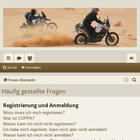
ch
or
itg
n
Suche
Anmelden
ne
en
lie
m
S
Foren-Übersicht
llz
de
el
u
Häufig gestellte Fragen
c
ug
r
de
h
Registrierung und Anmeldung
riff
n
e
Wozu muss ich mich registrieren?
Was ist COPPA?
Warum kann ich mich nicht registrieren?
Ich habe mich registriert, kann mich aber nicht anmelden!
Warum kann ich mich nicht anmelden?