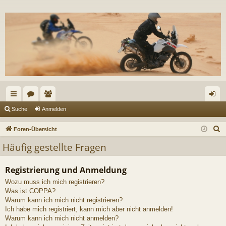
ch
or
itg
n
Suche
Anmelden
ne
en
lie
m
S
Foren-Übersicht
llz
de
el
u
Häufig gestellte Fragen
c
ug
r
de
h
Registrierung und Anmeldung
riff
n
e
Wozu muss ich mich registrieren?
Was ist COPPA?
Warum kann ich mich nicht registrieren?
Ich habe mich registriert, kann mich aber nicht anmelden!
Warum kann ich mich nicht anmelden?