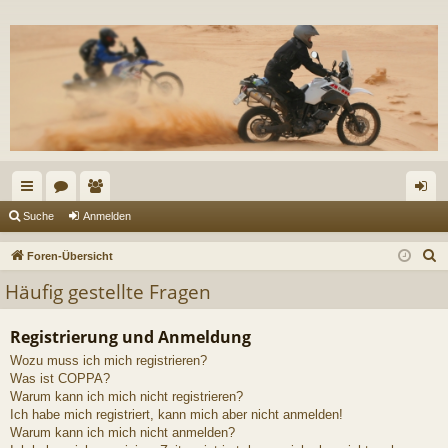
ch
or
itg
n
Suche
Anmelden
ne
en
lie
m
S
Foren-Übersicht
llz
de
el
u
Häufig gestellte Fragen
c
ug
r
de
h
Registrierung und Anmeldung
riff
n
e
Wozu muss ich mich registrieren?
Was ist COPPA?
Warum kann ich mich nicht registrieren?
Ich habe mich registriert, kann mich aber nicht anmelden!
Warum kann ich mich nicht anmelden?